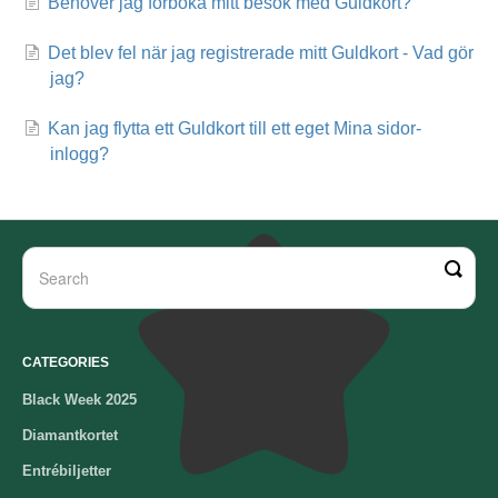
Behöver jag förboka mitt besök med Guldkort?
Det blev fel när jag registrerade mitt Guldkort - Vad gör
jag?
Kan jag flytta ett Guldkort till ett eget Mina sidor-
inlogg?
CATEGORIES
Black Week 2025
Diamantkortet
Entrébiljetter