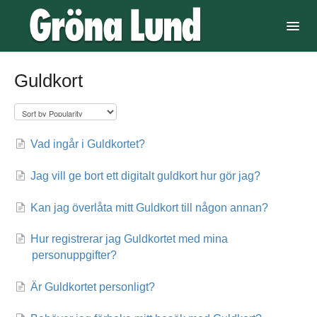
Toggl
Navig
Biljetter säsongskort och Jetpass
Guldkort
Mina Sidor
Konserter, Dans & Show
Vad ingår i Guldkortet?
Service & Hjälp
Jag vill ge bort ett digitalt guldkort hur gör jag?
Tillgänglighet
Kan jag överlåta mitt Guldkort till någon annan?
Spel & 5-kamp
Hur registrerar jag Guldkortet med mina
personuppgifter?
Åkattraktioner
Är Guldkortet personligt?
Halloween på Gröna Lund